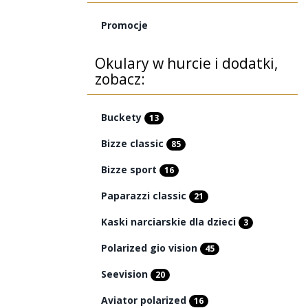
Promocje
Okulary w hurcie i dodatki,
zobacz:
Buckety
13
Bizze classic
85
Bizze sport
16
Paparazzi classic
21
Kaski narciarskie dla dzieci
3
Polarized gio vision
45
Seevision
20
Aviator polarized
16