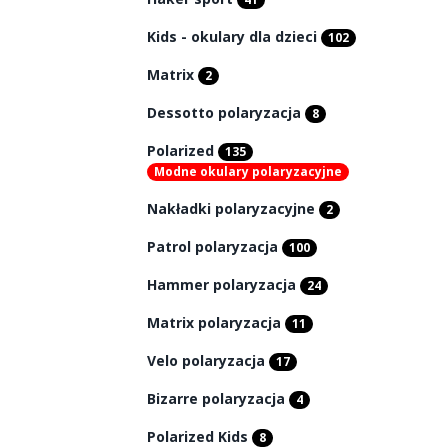
Kids - okulary dla dzieci
102
Matrix
2
Dessotto polaryzacja
8
Polarized
135
Modne okulary polaryzacyjne
Nakładki polaryzacyjne
2
Patrol polaryzacja
100
Hammer polaryzacja
24
Matrix polaryzacja
11
Velo polaryzacja
17
Bizarre polaryzacja
4
Polarized Kids
8