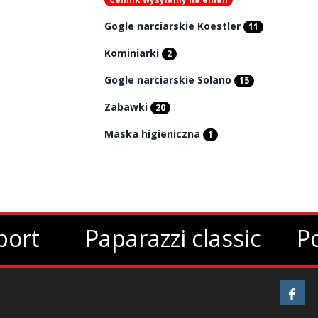
Gogle narciarskie Koestler
11
Kominiarki
2
Gogle narciarskie Solano
15
Zabawki
20
Maska higieniczna
1
aparazzi classic
Polarized gi
vision