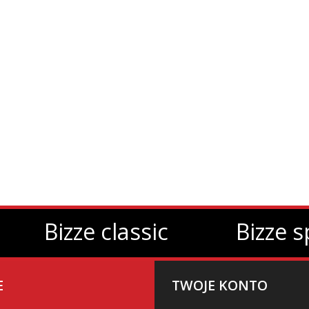
classic
Bizze sport
P
E
TWOJE KONTO