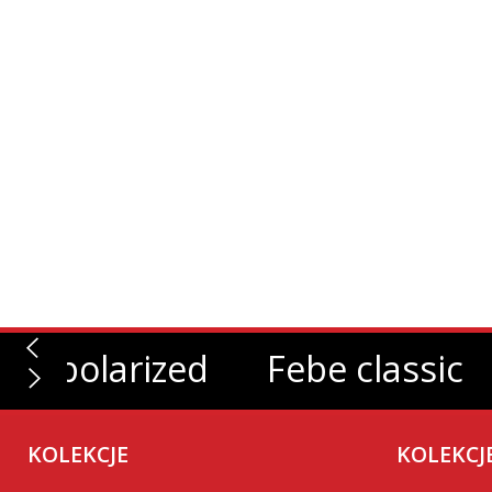
zed
Febe classic
Bizze 
KOLEKCJE
KOLEKCJ