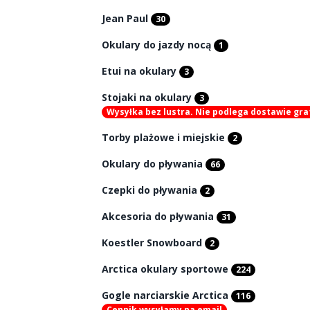
Jean Paul
30
Okulary do jazdy nocą
1
Etui na okulary
3
Stojaki na okulary
3
Wysyłka bez lustra. Nie podlega dostawie gra
Torby plażowe i miejskie
2
Okulary do pływania
66
Czepki do pływania
2
Akcesoria do pływania
31
Koestler Snowboard
2
Arctica okulary sportowe
224
Gogle narciarskie Arctica
116
Cennik wysyłamy na email