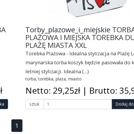
BA
Torby_plazowe_i_miejskie
TORB
PLAŻOWA I MIEJSKA TOREBKA D
PLAŻĘ MIASTA XXL
Torebka Plażowa - Idealna stylizacja na Plażę L
j
marynarska torba koszyk będzie pasowała do 
letniej stylizacji. Idealna (...)
torba, torebka, plaża, miasto
ł
Netto: 29,25zł | Brutto: 35,9
ka
sztuk
Dodaj do
1