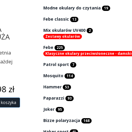
Modne okulary do czytania
19
Febe classic
13
A
Mix okularów UV400
2
UŻA
Zestawy okularów
Febe
225
etnia
Klasyczne okulary przeciwsłoneczne - damski
każdej
Patrol sport
7
Mosquito
114
8 zł
Hammer
53
Paparazzi
93
 koszyka
Joker
95
Bizze polaryzacja
168
Haker sport
41