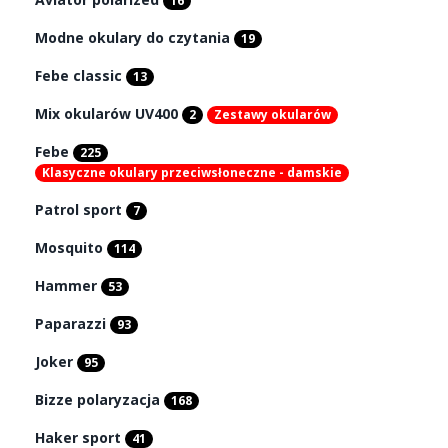
16
Modne okulary do czytania
19
Febe classic
13
Mix okularów UV400
2
Zestawy okularów
Febe
225
Klasyczne okulary przeciwsłoneczne - damskie
Patrol sport
7
Mosquito
114
Hammer
53
Paparazzi
93
Joker
95
Bizze polaryzacja
168
Haker sport
41