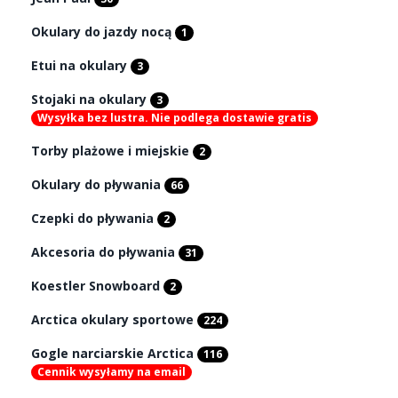
Okulary do jazdy nocą
1
Etui na okulary
3
Stojaki na okulary
3
Wysyłka bez lustra. Nie podlega dostawie gratis
Torby plażowe i miejskie
2
Okulary do pływania
66
Czepki do pływania
2
Akcesoria do pływania
31
Koestler Snowboard
2
Arctica okulary sportowe
224
Gogle narciarskie Arctica
116
Cennik wysyłamy na email