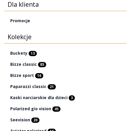
Dla klienta
Promocje
Kolekcje
Buckety
13
Bizze classic
85
Bizze sport
16
Paparazzi classic
21
Kaski narciarskie dla dzieci
3
Polarized gio vision
45
Seevision
20
Aviator polarized