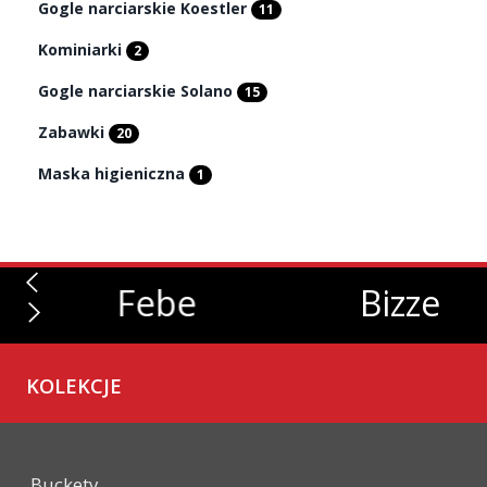
Gogle narciarskie Koestler
11
Kominiarki
2
Gogle narciarskie Solano
15
Zabawki
20
Maska higieniczna
1
Febe
Bizze
KOLEKCJE
Buckety