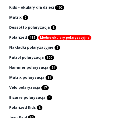
Kids - okulary dla dzieci
102
Matrix
2
Dessotto polaryzacja
8
Polarized
135
Modne okulary polaryzacyjne
Nakładki polaryzacyjne
2
Patrol polaryzacja
100
Hammer polaryzacja
24
Matrix polaryzacja
11
Velo polaryzacja
17
Bizarre polaryzacja
4
Polarized Kids
8
Jean Paul
30