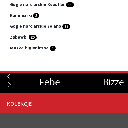
Gogle narciarskie Koestler
11
Kominiarki
2
Gogle narciarskie Solano
15
Zabawki
20
Maska higieniczna
1
Febe
Bizze
KOLEKCJE