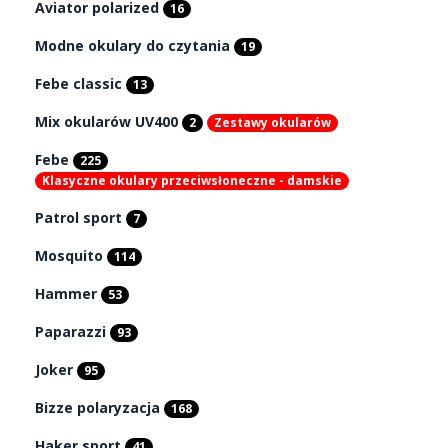
Aviator polarized
16
Modne okulary do czytania
19
Febe classic
13
Mix okularów UV400
2
Zestawy okularów
Febe
225
Klasyczne okulary przeciwsłoneczne - damskie
Patrol sport
7
Mosquito
114
Hammer
53
Paparazzi
93
Joker
95
Bizze polaryzacja
168
Haker sport
41