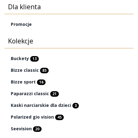
Dla klienta
Promocje
Kolekcje
Buckety
13
Bizze classic
85
Bizze sport
16
Paparazzi classic
21
Kaski narciarskie dla dzieci
3
Polarized gio vision
45
Seevision
20