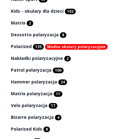
Kids - okulary dla dzieci
102
Matrix
2
Dessotto polaryzacja
8
Polarized
135
Modne okulary polaryzacyjne
Nakładki polaryzacyjne
2
Patrol polaryzacja
100
Hammer polaryzacja
24
Matrix polaryzacja
11
Velo polaryzacja
17
Bizarre polaryzacja
4
Polarized Kids
8