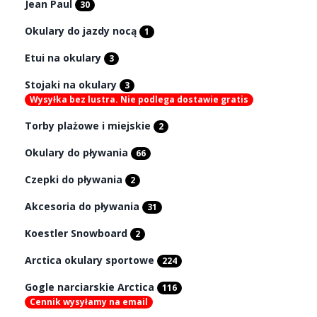
Jean Paul
30
Okulary do jazdy nocą
1
Etui na okulary
3
Stojaki na okulary
3
Wysyłka bez lustra. Nie podlega dostawie gratis
Torby plażowe i miejskie
2
Okulary do pływania
66
Czepki do pływania
2
Akcesoria do pływania
31
Koestler Snowboard
2
Arctica okulary sportowe
224
Gogle narciarskie Arctica
116
Cennik wysyłamy na email