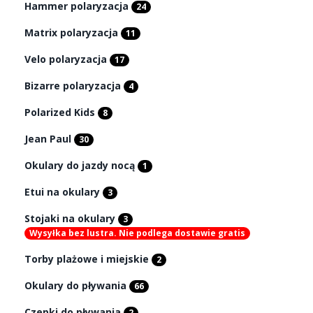
Hammer polaryzacja
24
Matrix polaryzacja
11
Velo polaryzacja
17
Bizarre polaryzacja
4
Polarized Kids
8
Jean Paul
30
Okulary do jazdy nocą
1
Etui na okulary
3
Stojaki na okulary
3
Wysyłka bez lustra. Nie podlega dostawie gratis
Torby plażowe i miejskie
2
Okulary do pływania
66
Czepki do pływania
2