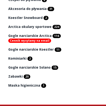
Akcesoria do pływania
31
Koestler Snowboard
2
Arctica okulary sportowe
224
Gogle narciarskie Arctica
116
Cennik wysyłamy na email
Gogle narciarskie Koestler
11
Kominiarki
2
Gogle narciarskie Solano
15
Zabawki
20
Maska higieniczna
1