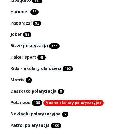
Mosquito
114
Hammer
53
Paparazzi
93
Joker
95
Bizze polaryzacja
168
Haker sport
41
Kids - okulary dla dzieci
102
Matrix
2
Dessotto polaryzacja
8
Polarized
135
Modne okulary polaryzacyjne
Nakładki polaryzacyjne
2
Patrol polaryzacja
100