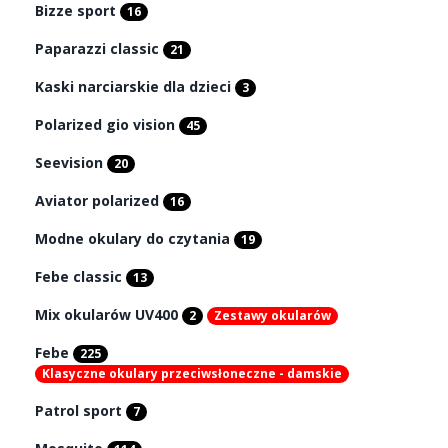
Bizze sport
16
Paparazzi classic
21
Kaski narciarskie dla dzieci
3
Polarized gio vision
45
Seevision
20
Aviator polarized
16
Modne okulary do czytania
19
Febe classic
13
Mix okularów UV400
2
Zestawy okularów
Febe
225
Klasyczne okulary przeciwsłoneczne - damskie
Patrol sport
7